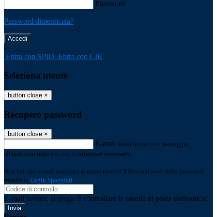
Password
Password dimenticata?
-
Entra con SPID
Entra con CIE
Seleziona utente
button close
×
Recupero password
button close
×
E-mail
Verrà inviato un messaggio
all'indirizzo indicato con le istruzioni necessarie.
Non hai una e-mail associata al nome utente? Effettua il reset della password
tramite la
Login Spaggiari
E-mail inviata, si prega di controllare la casella di posta elettronica!