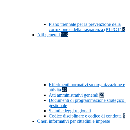
Piano triennale per la prevenzione della
corruzione e della trasparenza (PTPCT)
8
Atti generali
123
Riferimenti normativi su organizzazione e
attività
42
Atti amministrativi generali
23
Documenti di programmazione strategico-
gestionale
Statuti e leggi regionali
Codice disciplinare e codice di condotta
6
Oneri informativi per cittadini e imprese