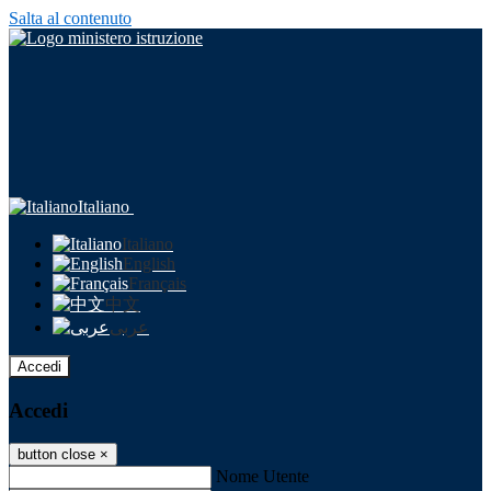
Salta al contenuto
Italiano
Italiano
English
Français
中文
عربى
Accedi
Accedi
button close
×
Nome Utente