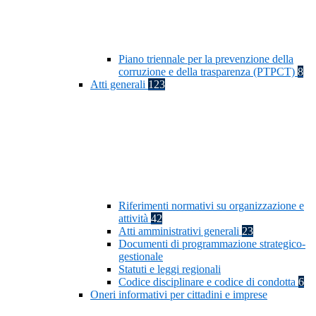
Piano triennale per la prevenzione della
corruzione e della trasparenza (PTPCT)
8
Atti generali
123
Riferimenti normativi su organizzazione e
attività
42
Atti amministrativi generali
23
Documenti di programmazione strategico-
gestionale
Statuti e leggi regionali
Codice disciplinare e codice di condotta
6
Oneri informativi per cittadini e imprese