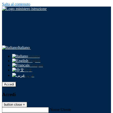
Salta al contenuto
Italiano
Italiano
English
Français
中文
عربى
Accedi
Accedi
button close
×
Nome Utente