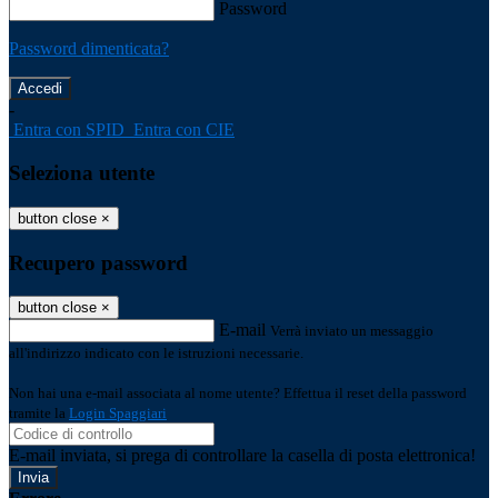
Password
Password dimenticata?
-
Entra con SPID
Entra con CIE
Seleziona utente
button close
×
Recupero password
button close
×
E-mail
Verrà inviato un messaggio
all'indirizzo indicato con le istruzioni necessarie.
Non hai una e-mail associata al nome utente? Effettua il reset della password
tramite la
Login Spaggiari
E-mail inviata, si prega di controllare la casella di posta elettronica!