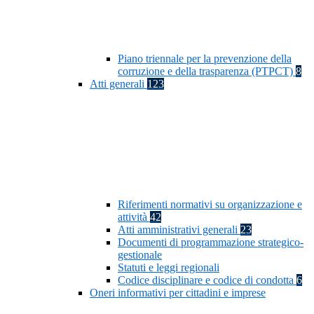
Piano triennale per la prevenzione della
corruzione e della trasparenza (PTPCT)
8
Atti generali
123
Riferimenti normativi su organizzazione e
attività
42
Atti amministrativi generali
23
Documenti di programmazione strategico-
gestionale
Statuti e leggi regionali
Codice disciplinare e codice di condotta
6
Oneri informativi per cittadini e imprese