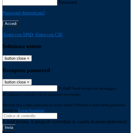
Password
Password dimenticata?
-
Entra con SPID
Entra con CIE
Seleziona utente
button close
×
Recupero password
button close
×
E-mail
Verrà inviato un messaggio
all'indirizzo indicato con le istruzioni necessarie.
Non hai una e-mail associata al nome utente? Effettua il reset della password
tramite la
Login Spaggiari
E-mail inviata, si prega di controllare la casella di posta elettronica!