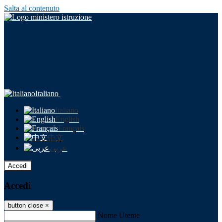
Salta al contenuto
Italiano
Italiano
English
Français
中文
عربى
Accedi
Accedi
button close
×
Nome Utente