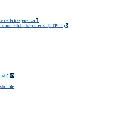
 e della trasparenza
8
rruzione e della trasparenza (PTPCT)
8
tività
42
stionale