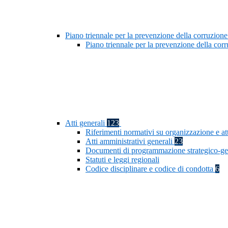
Piano triennale per la prevenzione della corruzione
Piano triennale per la prevenzione della co
Atti generali
123
Riferimenti normativi su organizzazione e at
Atti amministrativi generali
23
Documenti di programmazione strategico-ge
Statuti e leggi regionali
Codice disciplinare e codice di condotta
6