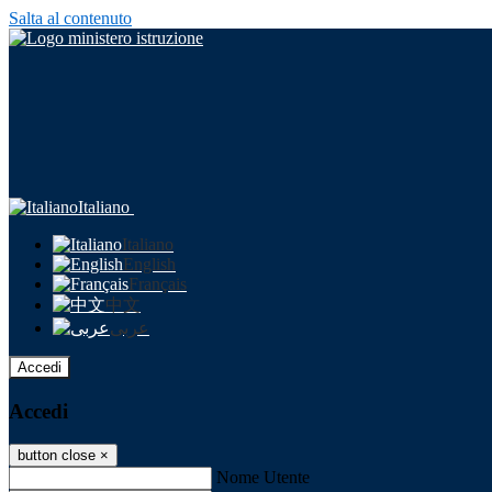
Salta al contenuto
Italiano
Italiano
English
Français
中文
عربى
Accedi
Accedi
button close
×
Nome Utente