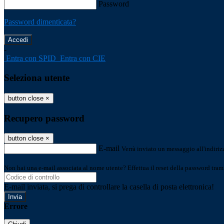
Password
Password dimenticata?
-
Entra con SPID
Entra con CIE
Seleziona utente
button close
×
Recupero password
button close
×
E-mail
Verrà inviato un messaggio all'indirizz
Non hai una e-mail associata al nome utente? Effettua il reset della password tram
E-mail inviata, si prega di controllare la casella di posta elettronica!
Errore