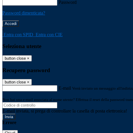
Password
Password dimenticata?
-
Entra con SPID
Entra con CIE
Seleziona utente
button close
×
Recupero password
button close
×
E-mail
Verrà inviato un messaggio all'indirizz
Non hai una e-mail associata al nome utente? Effettua il reset della password tram
E-mail inviata, si prega di controllare la casella di posta elettronica!
Errore