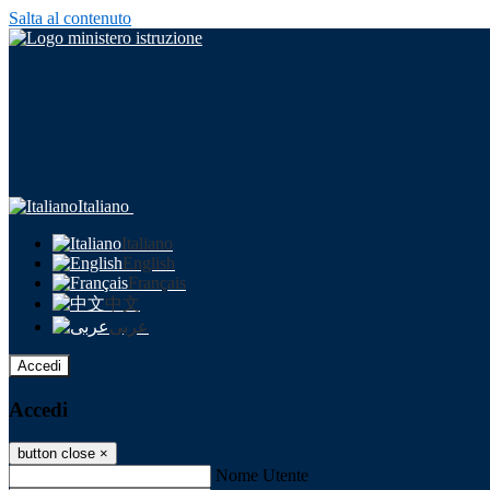
Salta al contenuto
Italiano
Italiano
English
Français
中文
عربى
Accedi
Accedi
button close
×
Nome Utente