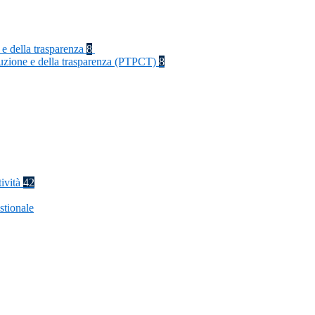
 e della trasparenza
8
rruzione e della trasparenza (PTPCT)
8
tività
42
stionale