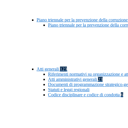
Piano triennale per la prevenzione della corruzione
Piano triennale per la prevenzione della co
Atti generali
123
Riferimenti normativi su organizzazione e at
Atti amministrativi generali
23
Documenti di programmazione strategico-ge
Statuti e leggi regionali
Codice disciplinare e codice di condotta
6