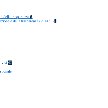
 e della trasparenza
8
rruzione e della trasparenza (PTPCT)
8
tività
42
stionale