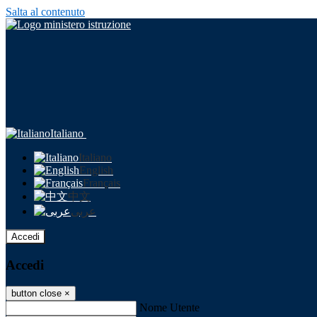
Salta al contenuto
Italiano
Italiano
English
Français
中文
عربى
Accedi
Accedi
button close
×
Nome Utente