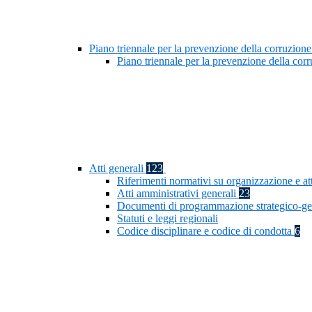
Piano triennale per la prevenzione della corruzione
Piano triennale per la prevenzione della co
Atti generali
123
Riferimenti normativi su organizzazione e at
Atti amministrativi generali
23
Documenti di programmazione strategico-ge
Statuti e leggi regionali
Codice disciplinare e codice di condotta
6