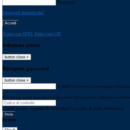
Password
Password dimenticata?
-
Entra con SPID
Entra con CIE
Seleziona utente
button close
×
Recupero password
button close
×
E-mail
Verrà inviato un messaggio all'indirizz
Non hai una e-mail associata al nome utente? Effettua il reset della password tram
E-mail inviata, si prega di controllare la casella di posta elettronica!
Errore