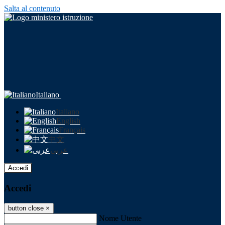
Salta al contenuto
Italiano
Italiano
English
Français
中文
عربى
Accedi
Accedi
button close
×
Nome Utente