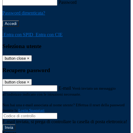
Password
Password dimenticata?
-
Entra con SPID
Entra con CIE
Seleziona utente
button close
×
Recupero password
button close
×
E-mail
Verrà inviato un messaggio
all'indirizzo indicato con le istruzioni necessarie.
Non hai una e-mail associata al nome utente? Effettua il reset della password
tramite la
Login Spaggiari
E-mail inviata, si prega di controllare la casella di posta elettronica!