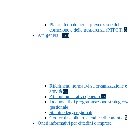
Piano triennale per la prevenzione della
corruzione e della trasparenza (PTPCT)
8
Atti generali
123
Riferimenti normativi su organizzazione e
attività
42
Atti amministrativi generali
23
Documenti di programmazione strategico-
gestionale
Statuti e leggi regionali
Codice disciplinare e codice di condotta
6
Oneri informativi per cittadini e imprese