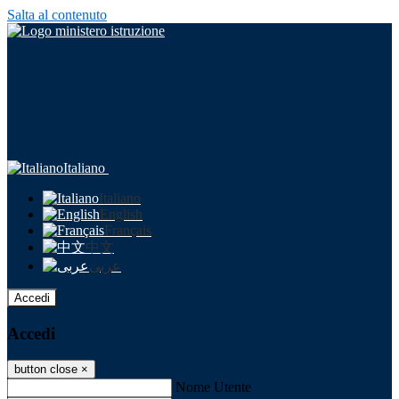
Salta al contenuto
Italiano
Italiano
English
Français
中文
عربى
Accedi
Accedi
button close
×
Nome Utente