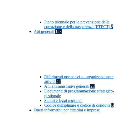
Piano triennale per la prevenzione della
corruzione e della trasparenza (PTPCT)
8
Atti generali
123
Riferimenti normativi su organizzazione e
attività
42
Atti amministrativi generali
23
Documenti di programmazione strategico-
gestionale
Statuti e leggi regionali
Codice disciplinare e codice di condotta
6
Oneri informativi per cittadini e imprese