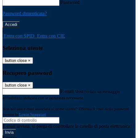
Password
Password dimenticata?
-
Entra con SPID
Entra con CIE
Seleziona utente
button close
×
Recupero password
button close
×
E-mail
Verrà inviato un messaggio
all'indirizzo indicato con le istruzioni necessarie.
Non hai una e-mail associata al nome utente? Effettua il reset della password
tramite la
Login Spaggiari
E-mail inviata, si prega di controllare la casella di posta elettronica!