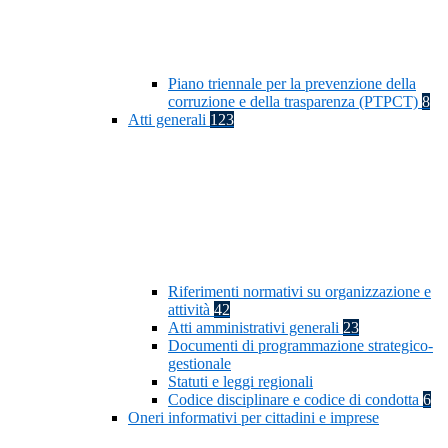
Piano triennale per la prevenzione della
corruzione e della trasparenza (PTPCT)
8
Atti generali
123
Riferimenti normativi su organizzazione e
attività
42
Atti amministrativi generali
23
Documenti di programmazione strategico-
gestionale
Statuti e leggi regionali
Codice disciplinare e codice di condotta
6
Oneri informativi per cittadini e imprese