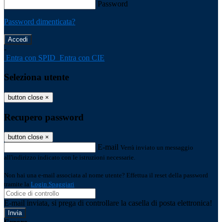
Password
Password dimenticata?
-
Entra con SPID
Entra con CIE
Seleziona utente
button close
×
Recupero password
button close
×
E-mail
Verrà inviato un messaggio
all'indirizzo indicato con le istruzioni necessarie.
Non hai una e-mail associata al nome utente? Effettua il reset della password
tramite la
Login Spaggiari
E-mail inviata, si prega di controllare la casella di posta elettronica!