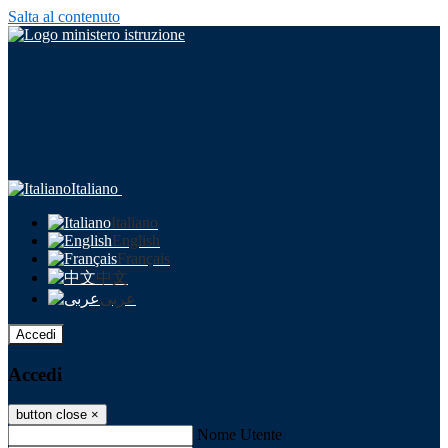
Salta al contenuto
Italiano
Italiano
English
Français
中文
عربى
Accedi
Accedi
button close
×
Nome Utente