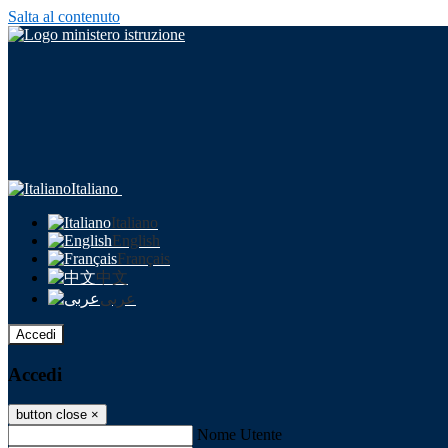
Salta al contenuto
Italiano
Italiano
English
Français
中文
عربى
Accedi
Accedi
button close
×
Nome Utente