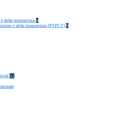
 e della trasparenza
8
rruzione e della trasparenza (PTPCT)
8
tività
42
stionale