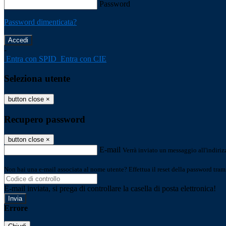
Password
Password dimenticata?
-
Entra con SPID
Entra con CIE
Seleziona utente
button close
×
Recupero password
button close
×
E-mail
Verrà inviato un messaggio all'indirizz
Non hai una e-mail associata al nome utente? Effettua il reset della password tram
E-mail inviata, si prega di controllare la casella di posta elettronica!
Errore