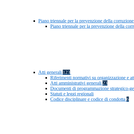
Piano triennale per la prevenzione della corruzione
Piano triennale per la prevenzione della co
Atti generali
123
Riferimenti normativi su organizzazione e at
Atti amministrativi generali
23
Documenti di programmazione strategico-ge
Statuti e leggi regionali
Codice disciplinare e codice di condotta
6