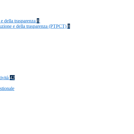
 e della trasparenza
8
rruzione e della trasparenza (PTPCT)
8
tività
42
stionale