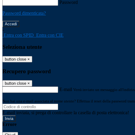
Password
Password dimenticata?
-
Entra con SPID
Entra con CIE
Seleziona utente
button close
×
Recupero password
button close
×
E-mail
Verrà inviato un messaggio all'indirizz
Non hai una e-mail associata al nome utente? Effettua il reset della password tram
E-mail inviata, si prega di controllare la casella di posta elettronica!
Errore