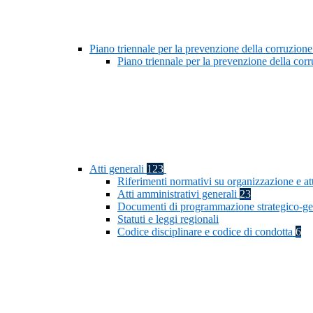
Piano triennale per la prevenzione della corruzione
Piano triennale per la prevenzione della co
Atti generali
123
Riferimenti normativi su organizzazione e at
Atti amministrativi generali
23
Documenti di programmazione strategico-ge
Statuti e leggi regionali
Codice disciplinare e codice di condotta
6