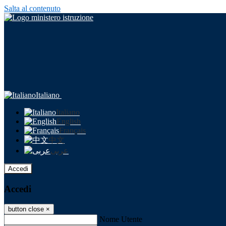
Salta al contenuto
Italiano
Italiano
English
Français
中文
عربى
Accedi
Accedi
button close
×
Nome Utente