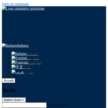
Salta al contenuto
Italiano
Italiano
English
Français
中文
عربى
Accedi
Accedi
button close
×
Nome Utente