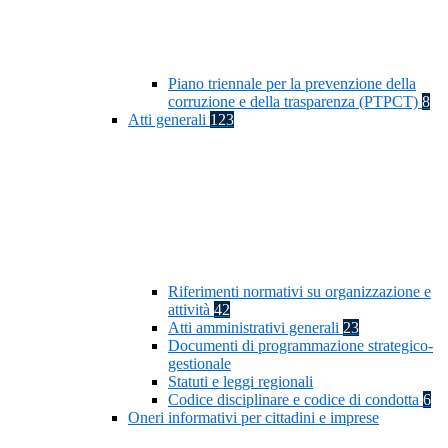
Piano triennale per la prevenzione della
corruzione e della trasparenza (PTPCT)
8
Atti generali
123
Riferimenti normativi su organizzazione e
attività
42
Atti amministrativi generali
23
Documenti di programmazione strategico-
gestionale
Statuti e leggi regionali
Codice disciplinare e codice di condotta
6
Oneri informativi per cittadini e imprese