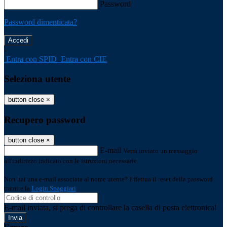
Password
Password dimenticata?
-
Entra con SPID
Entra con CIE
Seleziona utente
button close
×
Recupero password
button close
×
E-mail
Verrà inviato un messaggio
all'indirizzo indicato con le istruzioni necessarie.
Non hai una e-mail associata al nome utente? Effettua il reset della password
tramite la
Login Spaggiari
E-mail inviata, si prega di controllare la casella di posta elettronica!