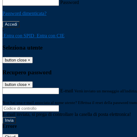
Password
Password dimenticata?
-
Entra con SPID
Entra con CIE
Seleziona utente
button close
×
Recupero password
button close
×
E-mail
Verrà inviato un messaggio all'indirizz
Non hai una e-mail associata al nome utente? Effettua il reset della password tram
E-mail inviata, si prega di controllare la casella di posta elettronica!
Errore