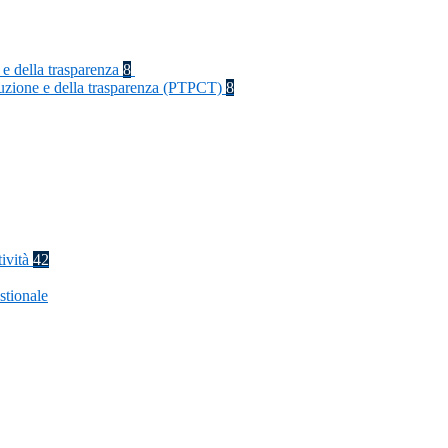
 e della trasparenza
8
rruzione e della trasparenza (PTPCT)
8
tività
42
stionale