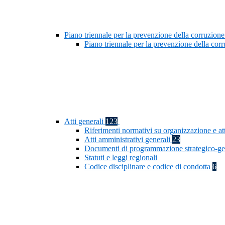
Piano triennale per la prevenzione della corruzione
Piano triennale per la prevenzione della co
Atti generali
123
Riferimenti normativi su organizzazione e at
Atti amministrativi generali
23
Documenti di programmazione strategico-ge
Statuti e leggi regionali
Codice disciplinare e codice di condotta
6