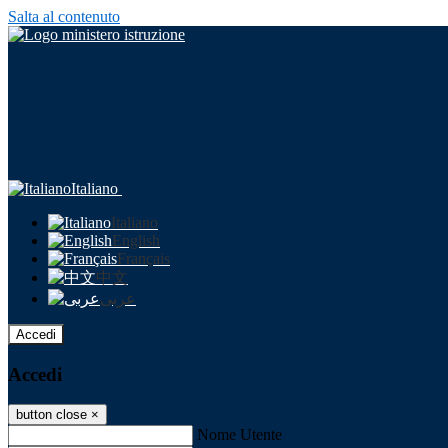
Salta al contenuto
Italiano
Italiano
English
Français
中文
عربى
Accedi
Accedi
button close
×
Nome Utente