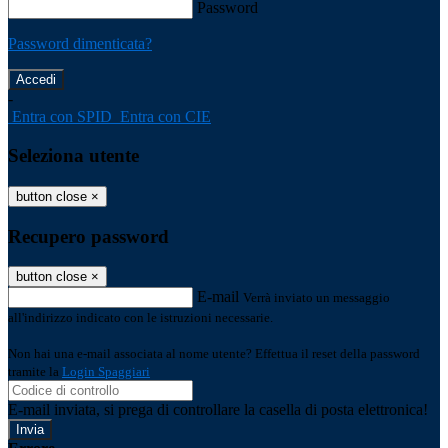
Password
Password dimenticata?
-
Entra con SPID
Entra con CIE
Seleziona utente
button close
×
Recupero password
button close
×
E-mail
Verrà inviato un messaggio
all'indirizzo indicato con le istruzioni necessarie.
Non hai una e-mail associata al nome utente? Effettua il reset della password
tramite la
Login Spaggiari
E-mail inviata, si prega di controllare la casella di posta elettronica!