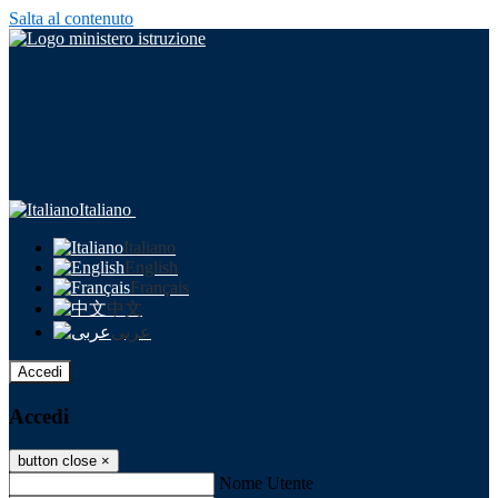
Salta al contenuto
Italiano
Italiano
English
Français
中文
عربى
Accedi
Accedi
button close
×
Nome Utente