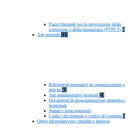
Piano triennale per la prevenzione della
corruzione e della trasparenza (PTPCT)
8
Atti generali
123
Riferimenti normativi su organizzazione e
attività
42
Atti amministrativi generali
23
Documenti di programmazione strategico-
gestionale
Statuti e leggi regionali
Codice disciplinare e codice di condotta
6
Oneri informativi per cittadini e imprese