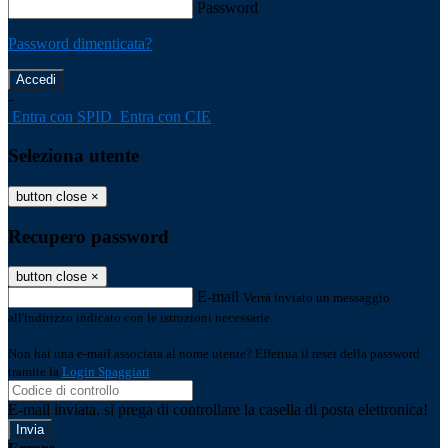
Password
Password dimenticata?
-
Entra con SPID
Entra con CIE
Seleziona utente
button close
×
Recupero password
button close
×
E-mail
Verrà inviato un messaggio
all'indirizzo indicato con le istruzioni necessarie.
Non hai una e-mail associata al nome utente? Effettua il reset della password
tramite la
Login Spaggiari
E-mail inviata, si prega di controllare la casella di posta elettronica!