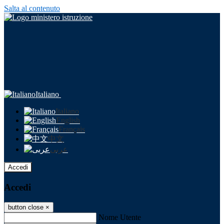
Salta al contenuto
Italiano
Italiano
English
Français
中文
عربى
Accedi
Accedi
button close
×
Nome Utente