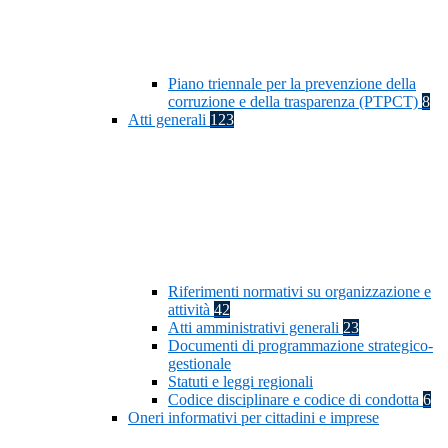
Piano triennale per la prevenzione della
corruzione e della trasparenza (PTPCT)
8
Atti generali
123
Riferimenti normativi su organizzazione e
attività
42
Atti amministrativi generali
23
Documenti di programmazione strategico-
gestionale
Statuti e leggi regionali
Codice disciplinare e codice di condotta
6
Oneri informativi per cittadini e imprese