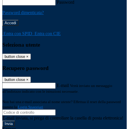
Password
Password dimenticata?
-
Entra con SPID
Entra con CIE
Seleziona utente
button close
×
Recupero password
button close
×
E-mail
Verrà inviato un messaggio
all'indirizzo indicato con le istruzioni necessarie.
Non hai una e-mail associata al nome utente? Effettua il reset della password
tramite la
Login Spaggiari
E-mail inviata, si prega di controllare la casella di posta elettronica!