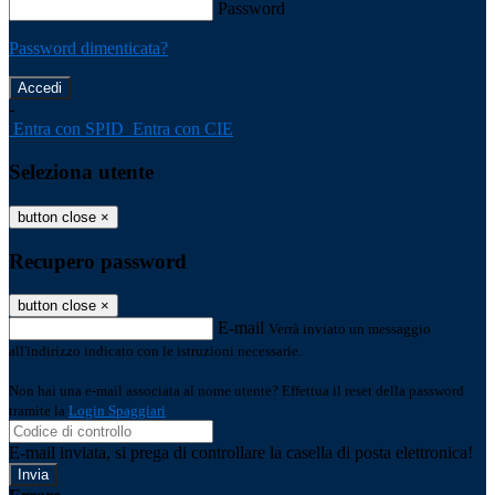
Password
Password dimenticata?
-
Entra con SPID
Entra con CIE
Seleziona utente
button close
×
Recupero password
button close
×
E-mail
Verrà inviato un messaggio
all'indirizzo indicato con le istruzioni necessarie.
Non hai una e-mail associata al nome utente? Effettua il reset della password
tramite la
Login Spaggiari
E-mail inviata, si prega di controllare la casella di posta elettronica!