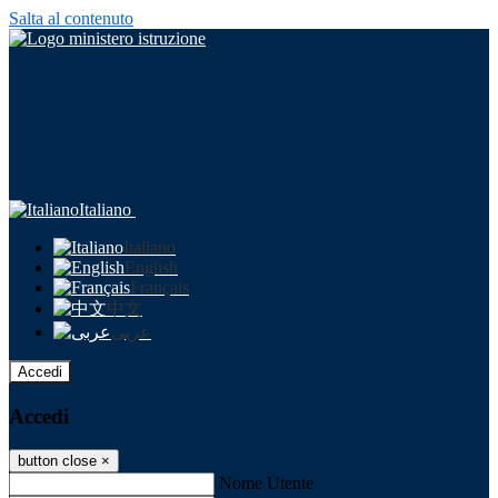
Salta al contenuto
Italiano
Italiano
English
Français
中文
عربى
Accedi
Accedi
button close
×
Nome Utente