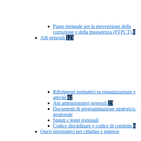
Piano triennale per la prevenzione della
corruzione e della trasparenza (PTPCT)
8
Atti generali
123
Riferimenti normativi su organizzazione e
attività
42
Atti amministrativi generali
23
Documenti di programmazione strategico-
gestionale
Statuti e leggi regionali
Codice disciplinare e codice di condotta
6
Oneri informativi per cittadini e imprese