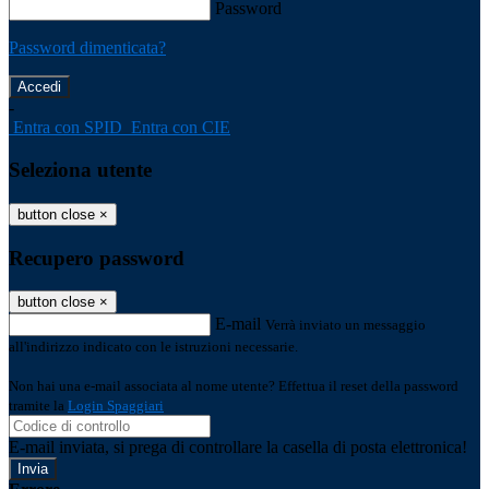
Password
Password dimenticata?
-
Entra con SPID
Entra con CIE
Seleziona utente
button close
×
Recupero password
button close
×
E-mail
Verrà inviato un messaggio
all'indirizzo indicato con le istruzioni necessarie.
Non hai una e-mail associata al nome utente? Effettua il reset della password
tramite la
Login Spaggiari
E-mail inviata, si prega di controllare la casella di posta elettronica!