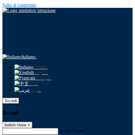
Salta al contenuto
Italiano
Italiano
English
Français
中文
عربى
Accedi
Accedi
button close
×
Nome Utente