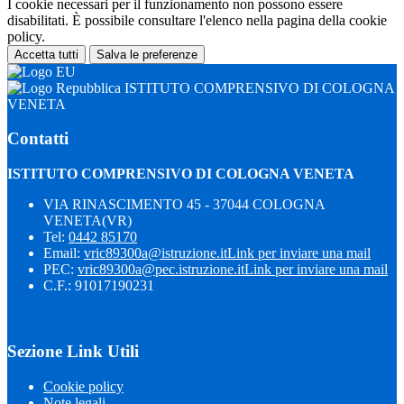
I cookie necessari per il funzionamento non possono essere
disabilitati. È possibile consultare l'elenco nella pagina della cookie
policy.
Accetta tutti
Salva le preferenze
ISTITUTO COMPRENSIVO DI COLOGNA
VENETA
Contatti
ISTITUTO COMPRENSIVO DI COLOGNA VENETA
VIA RINASCIMENTO 45 - 37044 COLOGNA
VENETA(VR)
Tel:
0442 85170
Email:
vric89300a@istruzione.it
Link per inviare una mail
PEC:
vric89300a@pec.istruzione.it
Link per inviare una mail
C.F.: 91017190231
Sezione Link Utili
Cookie policy
Note legali