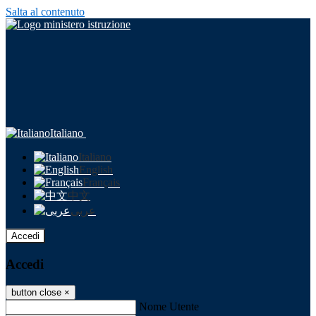
Salta al contenuto
Italiano
Italiano
English
Français
中文
عربى
Accedi
Accedi
button close
×
Nome Utente