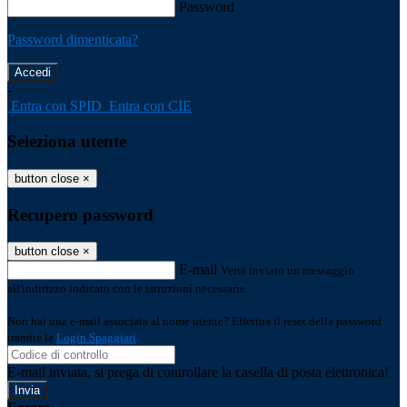
Password
Password dimenticata?
-
Entra con SPID
Entra con CIE
Seleziona utente
button close
×
Recupero password
button close
×
E-mail
Verrà inviato un messaggio
all'indirizzo indicato con le istruzioni necessarie.
Non hai una e-mail associata al nome utente? Effettua il reset della password
tramite la
Login Spaggiari
E-mail inviata, si prega di controllare la casella di posta elettronica!