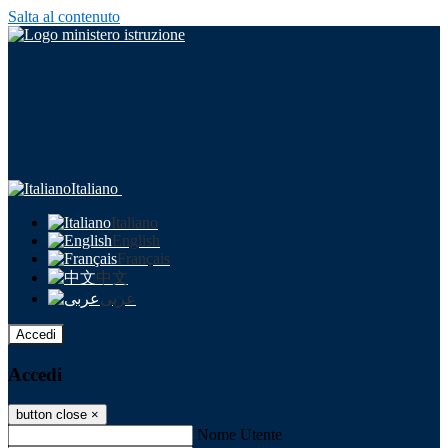
Salta al contenuto
Italiano
Italiano
English
Français
中文
عربى
Accedi
Accedi
button close
×
Nome Utente