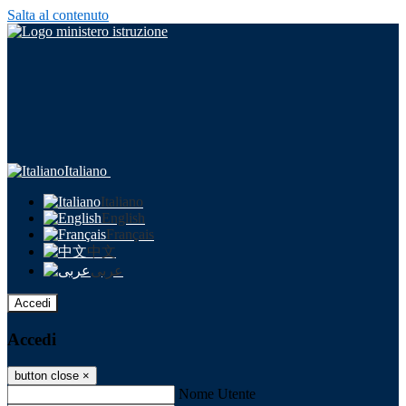
Salta al contenuto
Italiano
Italiano
English
Français
中文
عربى
Accedi
Accedi
button close
×
Nome Utente