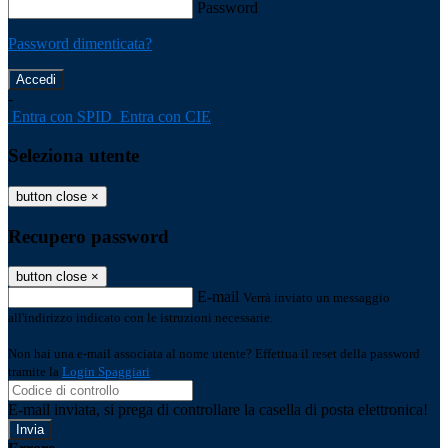
Password
Password dimenticata?
-
Entra con SPID
Entra con CIE
Seleziona utente
button close
×
Recupero password
button close
×
E-mail
Verrà inviato un messaggio
all'indirizzo indicato con le istruzioni necessarie.
Non hai una e-mail associata al nome utente? Effettua il reset della password
tramite la
Login Spaggiari
E-mail inviata, si prega di controllare la casella di posta elettronica!