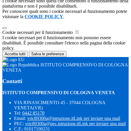
I cookie necessari sono quelli che consentono il funzionamento della
piattaforma e non è possibile disabilitarli.
Per conoscere quali sono i cookie necessari al funzionamento potete
visionare la
COOKIE POLICY
.
Cookie necessari per il funzionamento
I cookie necessari per il funzionamento non possono essere
disabilitati. È possibile consultare l'elenco nella pagina della cookie
policy.
Accetta tutti
Salva le preferenze
ISTITUTO COMPRENSIVO DI COLOGNA
VENETA
Contatti
ISTITUTO COMPRENSIVO DI COLOGNA VENETA
VIA RINASCIMENTO 45 - 37044 COLOGNA
VENETA(VR)
Tel:
0442 85170
Email:
vric89300a@istruzione.it
Link per inviare una mail
PEC:
vric89300a@pec.istruzione.it
Link per inviare una mail
C.F.: 91017190231