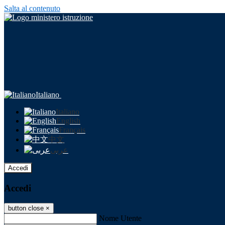
Salta al contenuto
Italiano
Italiano
English
Français
中文
عربى
Accedi
Accedi
button close
×
Nome Utente