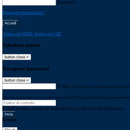
Password
Password dimenticata?
-
Entra con SPID
Entra con CIE
Seleziona utente
button close
×
Recupero password
button close
×
E-mail
Verrà inviato un messaggio all'indirizz
Non hai una e-mail associata al nome utente? Effettua il reset della password tram
E-mail inviata, si prega di controllare la casella di posta elettronica!
Errore