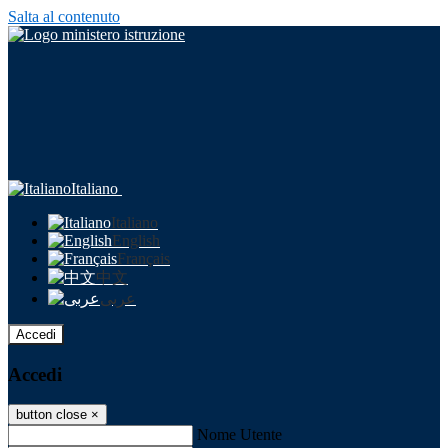
Salta al contenuto
Italiano
Italiano
English
Français
中文
عربى
Accedi
Accedi
button close
×
Nome Utente