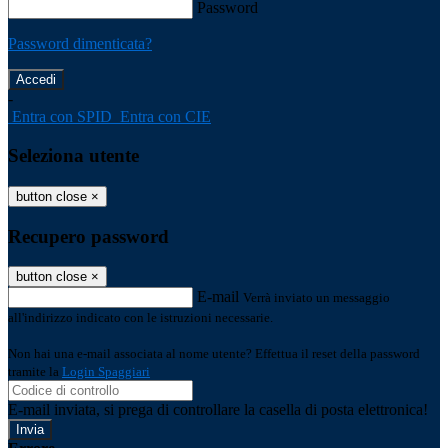
Password
Password dimenticata?
-
Entra con SPID
Entra con CIE
Seleziona utente
button close
×
Recupero password
button close
×
E-mail
Verrà inviato un messaggio
all'indirizzo indicato con le istruzioni necessarie.
Non hai una e-mail associata al nome utente? Effettua il reset della password
tramite la
Login Spaggiari
E-mail inviata, si prega di controllare la casella di posta elettronica!