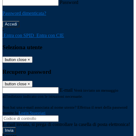
Password
Password dimenticata?
-
Entra con SPID
Entra con CIE
Seleziona utente
button close
×
Recupero password
button close
×
E-mail
Verrà inviato un messaggio
all'indirizzo indicato con le istruzioni necessarie.
Non hai una e-mail associata al nome utente? Effettua il reset della password
tramite la
Login Spaggiari
E-mail inviata, si prega di controllare la casella di posta elettronica!