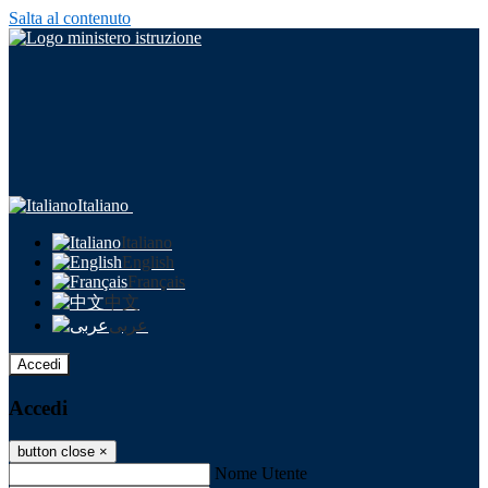
Salta al contenuto
Italiano
Italiano
English
Français
中文
عربى
Accedi
Accedi
button close
×
Nome Utente