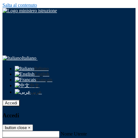
Salta al contenuto
Italiano
Italiano
English
Français
中文
عربى
Accedi
Accedi
button close
×
Nome Utente