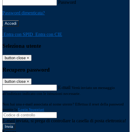
Password
Password dimenticata?
-
Entra con SPID
Entra con CIE
Seleziona utente
button close
×
Recupero password
button close
×
E-mail
Verrà inviato un messaggio
all'indirizzo indicato con le istruzioni necessarie.
Non hai una e-mail associata al nome utente? Effettua il reset della password
tramite la
Login Spaggiari
E-mail inviata, si prega di controllare la casella di posta elettronica!