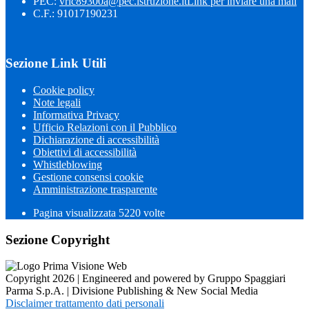
PEC:
vric89300a@pec.istruzione.it
Link per inviare una mail
C.F.: 91017190231
Sezione Link Utili
Cookie policy
Note legali
Informativa Privacy
Ufficio Relazioni con il Pubblico
Dichiarazione di accessibilità
Obiettivi di accessibilità
Whistleblowing
Gestione consensi cookie
Amministrazione trasparente
Pagina visualizzata
5220
volte
Sezione Copyright
Copyright 2026 | Engineered and powered by Gruppo Spaggiari
Parma S.p.A. | Divisione Publishing & New Social Media
Disclaimer trattamento dati personali