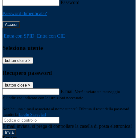
Password
Password dimenticata?
-
Entra con SPID
Entra con CIE
Seleziona utente
button close
×
Recupero password
button close
×
E-mail
Verrà inviato un messaggio
all'indirizzo indicato con le istruzioni necessarie.
Non hai una e-mail associata al nome utente? Effettua il reset della password
tramite la
Login Spaggiari
E-mail inviata, si prega di controllare la casella di posta elettronica!