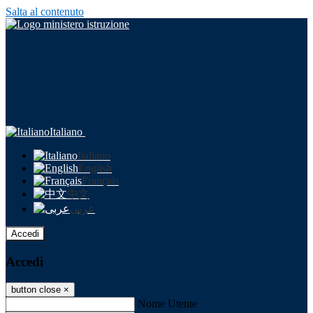
Salta al contenuto
Italiano
Italiano
English
Français
中文
عربى
Accedi
Accedi
button close
×
Nome Utente