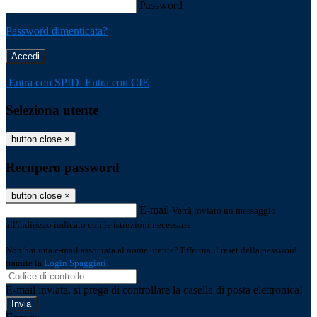
Password
Password dimenticata?
-
Entra con SPID
Entra con CIE
Seleziona utente
button close
×
Recupero password
button close
×
E-mail
Verrà inviato un messaggio
all'indirizzo indicato con le istruzioni necessarie.
Non hai una e-mail associata al nome utente? Effettua il reset della password
tramite la
Login Spaggiari
E-mail inviata, si prega di controllare la casella di posta elettronica!