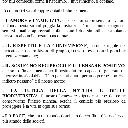
po’ più complessi come il risparmio, l’investimento, il capitale.
Ecco i nostri valori rappresentati simbolicamente:
-
L’AMORE e L’AMICIZIA
, che per noi rappresentano i valori,
le fondamenta su cui poggia la nostra vita. Tutti hanno bisogno di
sentirsi amati e apprezzati. Infatti sono i due simboli che abbiamo
messo in alto nella nostra banconota;
-
IL RISPETTO E LA CONDIVISIONE
, sono le regole del
mercato del nostro lavoro di gruppo, senza di esse non si potrebbe
vivere serenamente;
- IL SOSTEGNO RECIPROCO E IL PENSARE POSITIVO
,
che sono l’investimento per il nostro futuro, capace di generare un
interesse incalcolabile. “Uno per tutti e tutti per uno perché non resti
indietro nessuno” è il nostro motto;
-
LA TUTELA DELLA NATURA E DELLE
BIODIVERSITA’
: il nostro benessere dipende anche da come
conserviamo l’intero pianeta, perché il capitale più prezioso da
proteggere è la vita in ogni sua forma;
-
LA PACE
, che, in un mondo dominato da conflitti, è la ricchezza
più grande della società.