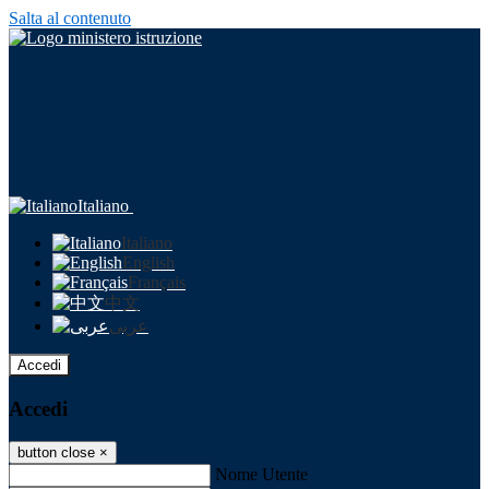
Salta al contenuto
Italiano
Italiano
English
Français
中文
عربى
Accedi
Accedi
button close
×
Nome Utente