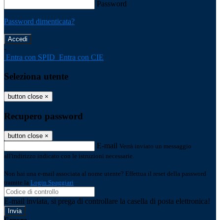
Password
Password dimenticata?
-
Entra con SPID
Entra con CIE
Seleziona utente
button close
×
Recupero password
button close
×
E-mail
Verrà inviato un messaggio
all'indirizzo indicato con le istruzioni necessarie.
Non hai una e-mail associata al nome utente? Effettua il reset della password
tramite la
Login Spaggiari
E-mail inviata, si prega di controllare la casella di posta elettronica!