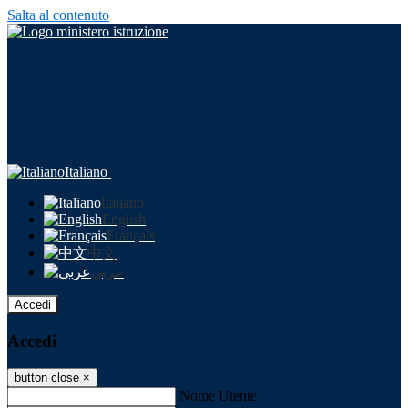
Salta al contenuto
Italiano
Italiano
English
Français
中文
عربى
Accedi
Accedi
button close
×
Nome Utente