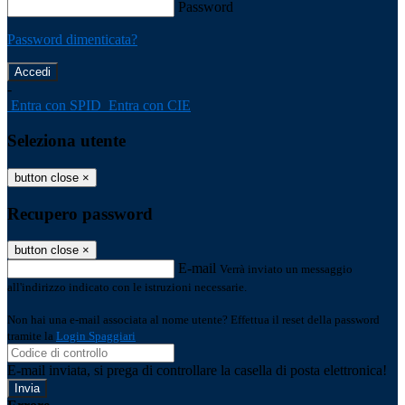
Password
Password dimenticata?
-
Entra con SPID
Entra con CIE
Seleziona utente
button close
×
Recupero password
button close
×
E-mail
Verrà inviato un messaggio
all'indirizzo indicato con le istruzioni necessarie.
Non hai una e-mail associata al nome utente? Effettua il reset della password
tramite la
Login Spaggiari
E-mail inviata, si prega di controllare la casella di posta elettronica!