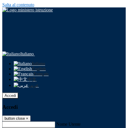
Salta al contenuto
Italiano
Italiano
English
Français
中文
عربى
Accedi
Accedi
button close
×
Nome Utente