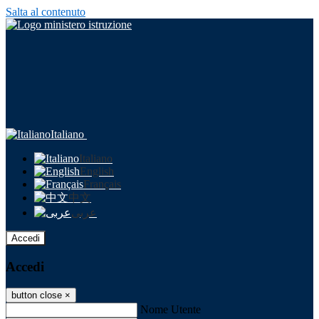
Salta al contenuto
Italiano
Italiano
English
Français
中文
عربى
Accedi
Accedi
button close
×
Nome Utente