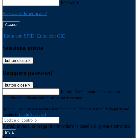
Password
Password dimenticata?
-
Entra con SPID
Entra con CIE
Seleziona utente
button close
×
Recupero password
button close
×
E-mail
Verrà inviato un messaggio
all'indirizzo indicato con le istruzioni necessarie.
Non hai una e-mail associata al nome utente? Effettua il reset della password
tramite la
Login Spaggiari
E-mail inviata, si prega di controllare la casella di posta elettronica!