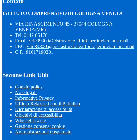
Contatti
ISTITUTO COMPRENSIVO DI COLOGNA VENETA
VIA RINASCIMENTO 45 - 37044 COLOGNA
VENETA(VR)
Tel:
0442 85170
Email:
vric89300a@istruzione.it
Link per inviare una mail
PEC:
vric89300a@pec.istruzione.it
Link per inviare una mail
C.F.: 91017190231
Sezione Link Utili
Cookie policy
Note legali
Informativa Privacy
Ufficio Relazioni con il Pubblico
Dichiarazione di accessibilità
Obiettivi di accessibilità
Whistleblowing
Gestione consensi cookie
Amministrazione trasparente