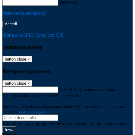
Password
Password dimenticata?
-
Entra con SPID
Entra con CIE
Seleziona utente
button close
×
Recupero password
button close
×
E-mail
Verrà inviato un messaggio
all'indirizzo indicato con le istruzioni necessarie.
Non hai una e-mail associata al nome utente? Effettua il reset della password
tramite la
Login Spaggiari
E-mail inviata, si prega di controllare la casella di posta elettronica!