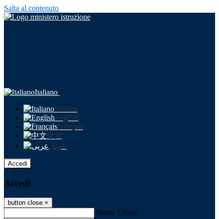
Salta al contenuto
Italiano
Italiano
English
Français
中文
عربى
Accedi
Accedi
button close
×
Nome Utente