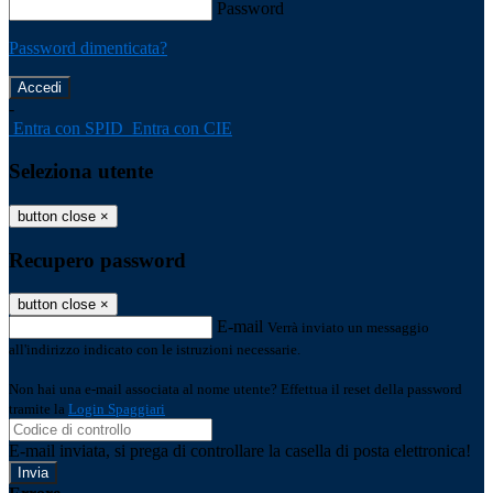
Password
Password dimenticata?
-
Entra con SPID
Entra con CIE
Seleziona utente
button close
×
Recupero password
button close
×
E-mail
Verrà inviato un messaggio
all'indirizzo indicato con le istruzioni necessarie.
Non hai una e-mail associata al nome utente? Effettua il reset della password
tramite la
Login Spaggiari
E-mail inviata, si prega di controllare la casella di posta elettronica!