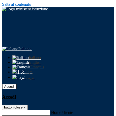
Salta al contenuto
Italiano
Italiano
English
Français
中文
عربى
Accedi
Accedi
button close
×
Nome Utente