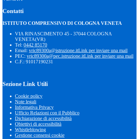
Contatti
ISTITUTO COMPRENSIVO DI COLOGNA VENETA
VIA RINASCIMENTO 45 - 37044 COLOGNA
VENETA(VR)
Tel:
0442 85170
Email:
vric89300a@istruzione.it
Link per inviare una mail
PEC:
vric89300a@pec.istruzione.it
Link per inviare una mail
C.F.: 91017190231
Sezione Link Utili
Cookie policy
Note legali
Informativa Privacy
Ufficio Relazioni con il Pubblico
Dichiarazione di accessibilità
Obiettivi di accessibilità
Whistleblowing
Gestione consensi cookie