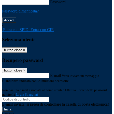
Password
Password dimenticata?
-
Entra con SPID
Entra con CIE
Seleziona utente
button close
×
Recupero password
button close
×
E-mail
Verrà inviato un messaggio
all'indirizzo indicato con le istruzioni necessarie.
Non hai una e-mail associata al nome utente? Effettua il reset della password
tramite la
Login Spaggiari
E-mail inviata, si prega di controllare la casella di posta elettronica!