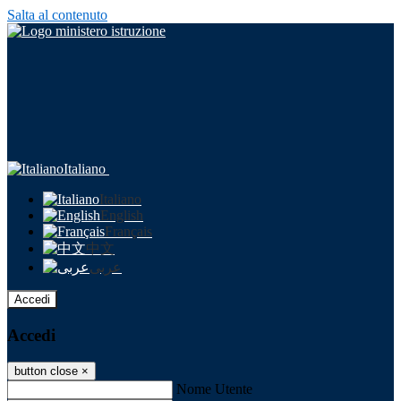
Salta al contenuto
Italiano
Italiano
English
Français
中文
عربى
Accedi
Accedi
button close
×
Nome Utente