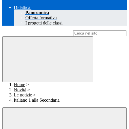
Didattica
Panoramica
Offerta formativa
I progetti delle classi
Campo di ricerca per le pagine del sito
Home
>
Novità
>
Le notizie
>
Italiano 1 alla Secondaria