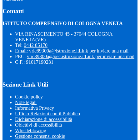
Contatti
ISTITUTO COMPRENSIVO DI COLOGNA VENETA
VIA RINASCIMENTO 45 - 37044 COLOGNA
VENETA(VR)
Tel:
0442 85170
Email:
vric89300a@istruzione.it
Link per inviare una mail
PEC:
vric89300a@pec.istruzione.it
Link per inviare una mail
C.F.: 91017190231
Sezione Link Utili
Cookie policy
Note legali
Informativa Privacy
Ufficio Relazioni con il Pubblico
Dichiarazione di accessibilità
Obiettivi di accessibilità
Whistleblowing
Gestione consensi cookie