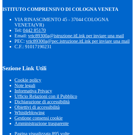
ISTITUTO COMPRENSIVO DI COLOGNA VENETA
VIA RINASCIMENTO 45 - 37044 COLOGNA
VENETA(VR)
Tel:
0442 85170
Email:
vric89300a@istruzione.it
Link per inviare una mail
PEC:
vric89300a@pec.istruzione.it
Link per inviare una mail
C.F.: 91017190231
Sezione Link Utili
Cookie policy
Note legali
Informativa Privacy
Ufficio Relazioni con il Pubblico
Dichiarazione di accessibilità
Obiettivi di accessibilità
Whistleblowing
Gestione consensi cookie
Amministrazione trasparente
Pagina visualizzata
895
volte