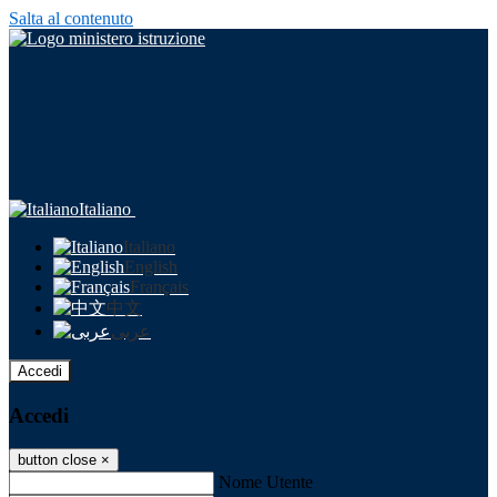
Salta al contenuto
Italiano
Italiano
English
Français
中文
عربى
Accedi
Accedi
button close
×
Nome Utente