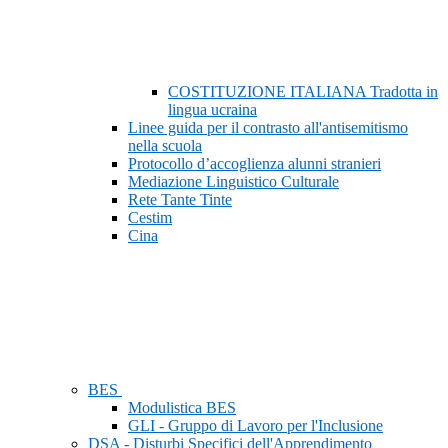
COSTITUZIONE ITALIANA Tradotta in
lingua ucraina
Linee guida per il contrasto all'antisemitismo
nella scuola
Protocollo d’accoglienza alunni stranieri
Mediazione Linguistico Culturale
Rete Tante Tinte
Cestim
Cina
BES
Modulistica BES
GLI - Gruppo di Lavoro per l'Inclusione
DSA - Disturbi Specifici dell'Apprendimento