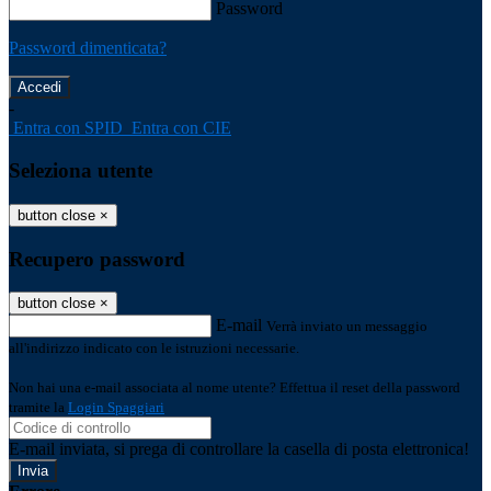
Password
Password dimenticata?
-
Entra con SPID
Entra con CIE
Seleziona utente
button close
×
Recupero password
button close
×
E-mail
Verrà inviato un messaggio
all'indirizzo indicato con le istruzioni necessarie.
Non hai una e-mail associata al nome utente? Effettua il reset della password
tramite la
Login Spaggiari
E-mail inviata, si prega di controllare la casella di posta elettronica!