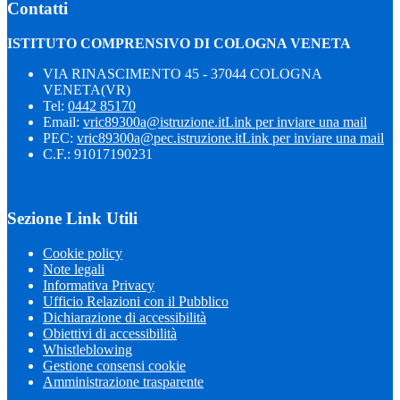
Contatti
ISTITUTO COMPRENSIVO DI COLOGNA VENETA
VIA RINASCIMENTO 45 - 37044 COLOGNA
VENETA(VR)
Tel:
0442 85170
Email:
vric89300a@istruzione.it
Link per inviare una mail
PEC:
vric89300a@pec.istruzione.it
Link per inviare una mail
C.F.: 91017190231
Sezione Link Utili
Cookie policy
Note legali
Informativa Privacy
Ufficio Relazioni con il Pubblico
Dichiarazione di accessibilità
Obiettivi di accessibilità
Whistleblowing
Gestione consensi cookie
Amministrazione trasparente