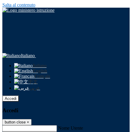
Salta al contenuto
Italiano
Italiano
English
Français
中文
عربى
Accedi
Accedi
button close
×
Nome Utente