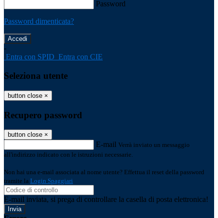
Password
Password dimenticata?
-
Entra con SPID
Entra con CIE
Seleziona utente
button close
×
Recupero password
button close
×
E-mail
Verrà inviato un messaggio
all'indirizzo indicato con le istruzioni necessarie.
Non hai una e-mail associata al nome utente? Effettua il reset della password
tramite la
Login Spaggiari
E-mail inviata, si prega di controllare la casella di posta elettronica!