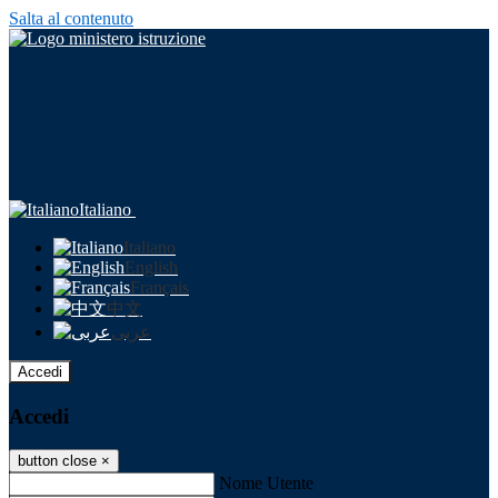
Salta al contenuto
Italiano
Italiano
English
Français
中文
عربى
Accedi
Accedi
button close
×
Nome Utente