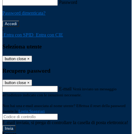
Password
Password dimenticata?
-
Entra con SPID
Entra con CIE
Seleziona utente
button close
×
Recupero password
button close
×
E-mail
Verrà inviato un messaggio
all'indirizzo indicato con le istruzioni necessarie.
Non hai una e-mail associata al nome utente? Effettua il reset della password
tramite la
Login Spaggiari
E-mail inviata, si prega di controllare la casella di posta elettronica!