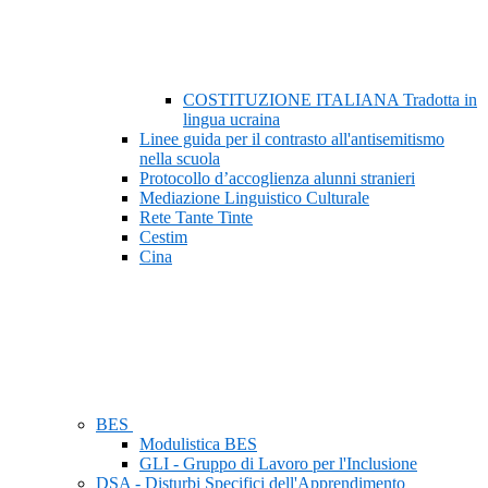
COSTITUZIONE ITALIANA Tradotta in
lingua ucraina
Linee guida per il contrasto all'antisemitismo
nella scuola
Protocollo d’accoglienza alunni stranieri
Mediazione Linguistico Culturale
Rete Tante Tinte
Cestim
Cina
BES
Modulistica BES
GLI - Gruppo di Lavoro per l'Inclusione
DSA - Disturbi Specifici dell'Apprendimento