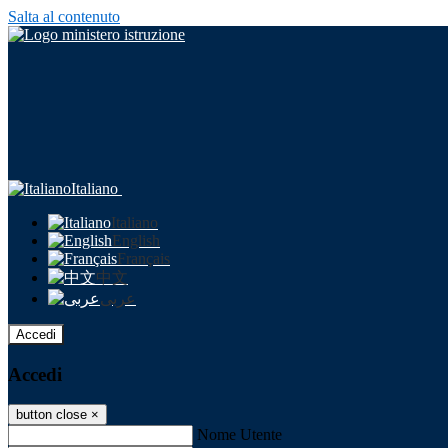
Salta al contenuto
Italiano
Italiano
English
Français
中文
عربى
Accedi
Accedi
button close
×
Nome Utente