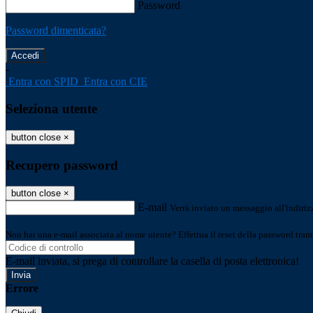
Password
Password dimenticata?
-
Entra con SPID
Entra con CIE
Seleziona utente
button close
×
Recupero password
button close
×
E-mail
Verrà inviato un messaggio all'indirizz
Non hai una e-mail associata al nome utente? Effettua il reset della password tram
E-mail inviata, si prega di controllare la casella di posta elettronica!
Errore