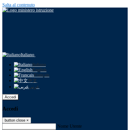
Salta al contenuto
Italiano
Italiano
English
Français
中文
عربى
Accedi
Accedi
button close
×
Nome Utente