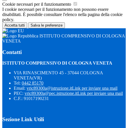
Cookie necessari per il funzionamento
I cookie necessari per il funzionamento non possono essere
disabilitati. È possibile consultare l'elenco nella pagina della cookie
policy.
Accetta tutti
Salva le preferenze
ISTITUTO COMPRENSIVO DI COLOGNA
VENETA
Contatti
ISTITUTO COMPRENSIVO DI COLOGNA VENETA
VIA RINASCIMENTO 45 - 37044 COLOGNA
VENETA(VR)
Tel:
0442 85170
Email:
vric89300a@istruzione.it
Link per inviare una mail
PEC:
vric89300a@pec.istruzione.it
Link per inviare una mail
C.F.: 91017190231
Sezione Link Utili