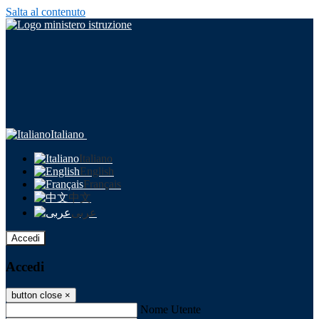
Salta al contenuto
Italiano
Italiano
English
Français
中文
عربى
Accedi
Accedi
button close
×
Nome Utente