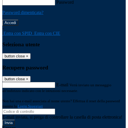
Password
Password dimenticata?
-
Entra con SPID
Entra con CIE
Seleziona utente
button close
×
Recupero password
button close
×
E-mail
Verrà inviato un messaggio
all'indirizzo indicato con le istruzioni necessarie.
Non hai una e-mail associata al nome utente? Effettua il reset della password
tramite la
Login Spaggiari
E-mail inviata, si prega di controllare la casella di posta elettronica!