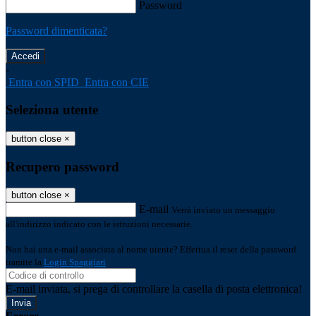
Password
Password dimenticata?
-
Entra con SPID
Entra con CIE
Seleziona utente
button close
×
Recupero password
button close
×
E-mail
Verrà inviato un messaggio
all'indirizzo indicato con le istruzioni necessarie.
Non hai una e-mail associata al nome utente? Effettua il reset della password
tramite la
Login Spaggiari
E-mail inviata, si prega di controllare la casella di posta elettronica!