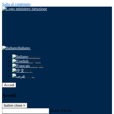
Salta al contenuto
Italiano
Italiano
English
Français
中文
عربى
Accedi
Accedi
button close
×
Nome Utente