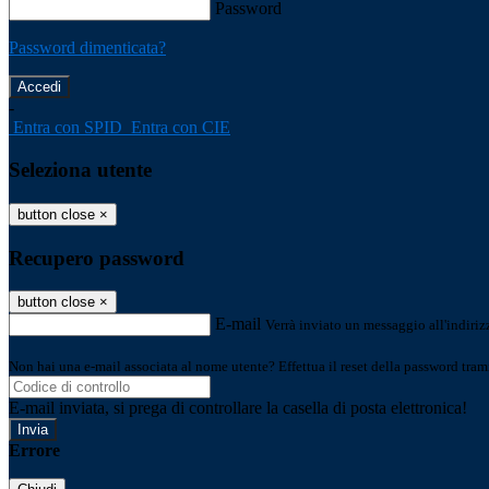
Password
Password dimenticata?
-
Entra con SPID
Entra con CIE
Seleziona utente
button close
×
Recupero password
button close
×
E-mail
Verrà inviato un messaggio all'indirizz
Non hai una e-mail associata al nome utente? Effettua il reset della password tram
E-mail inviata, si prega di controllare la casella di posta elettronica!
Errore