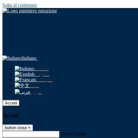
Salta al contenuto
Italiano
Italiano
English
Français
中文
عربى
Accedi
Accedi
button close
×
Nome Utente