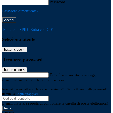
Password
Password dimenticata?
-
Entra con SPID
Entra con CIE
Seleziona utente
button close
×
Recupero password
button close
×
E-mail
Verrà inviato un messaggio
all'indirizzo indicato con le istruzioni necessarie.
Non hai una e-mail associata al nome utente? Effettua il reset della password
tramite la
Login Spaggiari
E-mail inviata, si prega di controllare la casella di posta elettronica!