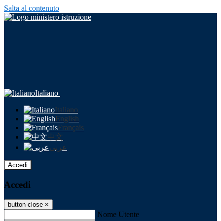
Salta al contenuto
Italiano
Italiano
English
Français
中文
عربى
Accedi
Accedi
button close
×
Nome Utente