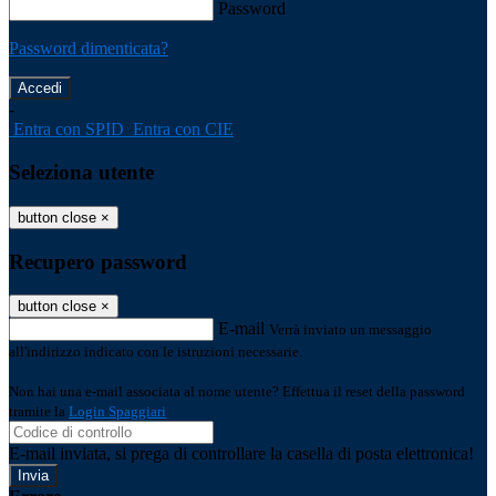
Password
Password dimenticata?
-
Entra con SPID
Entra con CIE
Seleziona utente
button close
×
Recupero password
button close
×
E-mail
Verrà inviato un messaggio
all'indirizzo indicato con le istruzioni necessarie.
Non hai una e-mail associata al nome utente? Effettua il reset della password
tramite la
Login Spaggiari
E-mail inviata, si prega di controllare la casella di posta elettronica!