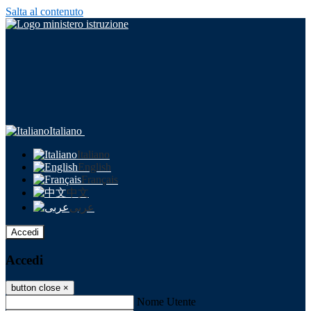
Salta al contenuto
Italiano
Italiano
English
Français
中文
عربى
Accedi
Accedi
button close
×
Nome Utente