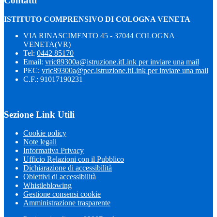
Contatti
ISTITUTO COMPRENSIVO DI COLOGNA VENETA
VIA RINASCIMENTO 45 - 37044 COLOGNA
VENETA(VR)
Tel:
0442 85170
Email:
vric89300a@istruzione.it
Link per inviare una mail
PEC:
vric89300a@pec.istruzione.it
Link per inviare una mail
C.F.: 91017190231
Sezione Link Utili
Cookie policy
Note legali
Informativa Privacy
Ufficio Relazioni con il Pubblico
Dichiarazione di accessibilità
Obiettivi di accessibilità
Whistleblowing
Gestione consensi cookie
Amministrazione trasparente