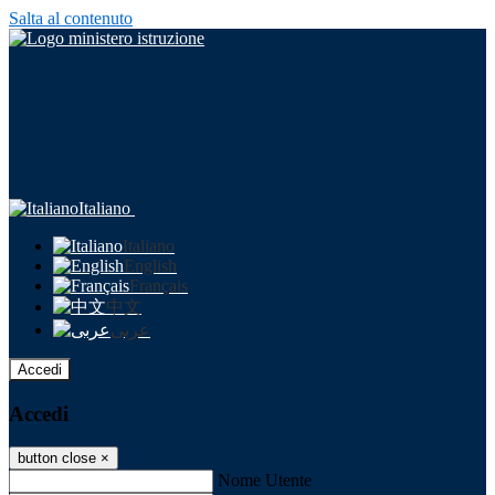
Salta al contenuto
Italiano
Italiano
English
Français
中文
عربى
Accedi
Accedi
button close
×
Nome Utente