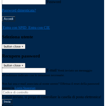
Password
Password dimenticata?
-
Entra con SPID
Entra con CIE
Seleziona utente
button close
×
Recupero password
button close
×
E-mail
Verrà inviato un messaggio
all'indirizzo indicato con le istruzioni necessarie.
Non hai una e-mail associata al nome utente? Effettua il reset della password
tramite la
Login Spaggiari
E-mail inviata, si prega di controllare la casella di posta elettronica!