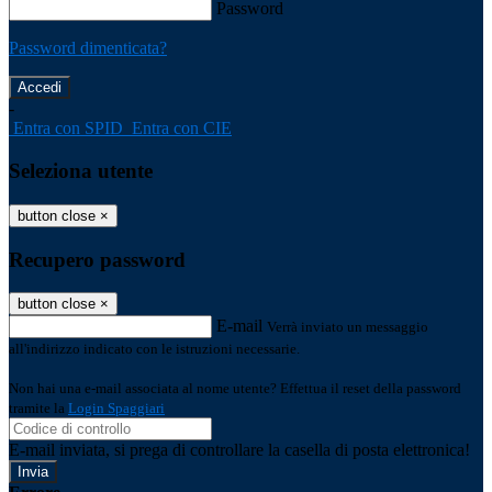
Password
Password dimenticata?
-
Entra con SPID
Entra con CIE
Seleziona utente
button close
×
Recupero password
button close
×
E-mail
Verrà inviato un messaggio
all'indirizzo indicato con le istruzioni necessarie.
Non hai una e-mail associata al nome utente? Effettua il reset della password
tramite la
Login Spaggiari
E-mail inviata, si prega di controllare la casella di posta elettronica!