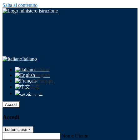
Salta al contenuto
Italiano
Italiano
English
Français
中文
عربى
Accedi
Accedi
button close
×
Nome Utente