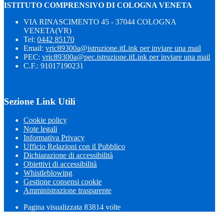
ISTITUTO COMPRENSIVO DI COLOGNA VENETA
VIA RINASCIMENTO 45 - 37044 COLOGNA
VENETA(VR)
Tel:
0442 85170
Email:
vric89300a@istruzione.it
Link per inviare una mail
PEC:
vric89300a@pec.istruzione.it
Link per inviare una mail
C.F.: 91017190231
Sezione Link Utili
Cookie policy
Note legali
Informativa Privacy
Ufficio Relazioni con il Pubblico
Dichiarazione di accessibilità
Obiettivi di accessibilità
Whistleblowing
Gestione consensi cookie
Amministrazione trasparente
Pagina visualizzata
83814
volte