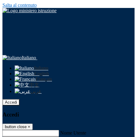
Salta al contenuto
Italiano
Italiano
English
Français
中文
عربى
Accedi
Accedi
button close
×
Nome Utente