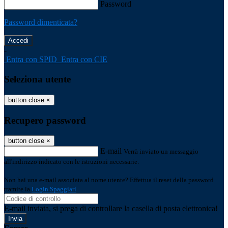
Password
Password dimenticata?
-
Entra con SPID
Entra con CIE
Seleziona utente
button close
×
Recupero password
button close
×
E-mail
Verrà inviato un messaggio
all'indirizzo indicato con le istruzioni necessarie.
Non hai una e-mail associata al nome utente? Effettua il reset della password
tramite la
Login Spaggiari
E-mail inviata, si prega di controllare la casella di posta elettronica!