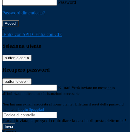
Password
Password dimenticata?
-
Entra con SPID
Entra con CIE
Seleziona utente
button close
×
Recupero password
button close
×
E-mail
Verrà inviato un messaggio
all'indirizzo indicato con le istruzioni necessarie.
Non hai una e-mail associata al nome utente? Effettua il reset della password
tramite la
Login Spaggiari
E-mail inviata, si prega di controllare la casella di posta elettronica!