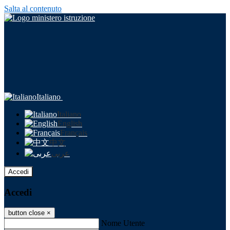
Salta al contenuto
Italiano
Italiano
English
Français
中文
عربى
Accedi
Accedi
button close
×
Nome Utente