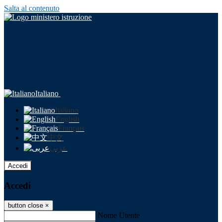
Salta al contenuto
Italiano
Italiano
English
Français
中文
عربى
Accedi
Accedi
button close
×
Nome Utente