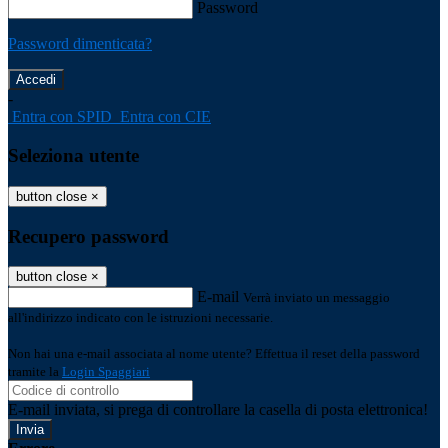
Password
Password dimenticata?
-
Entra con SPID
Entra con CIE
Seleziona utente
button close
×
Recupero password
button close
×
E-mail
Verrà inviato un messaggio
all'indirizzo indicato con le istruzioni necessarie.
Non hai una e-mail associata al nome utente? Effettua il reset della password
tramite la
Login Spaggiari
E-mail inviata, si prega di controllare la casella di posta elettronica!