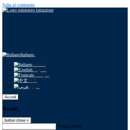
Salta al contenuto
Italiano
Italiano
English
Français
中文
عربى
Accedi
Accedi
button close
×
Nome Utente