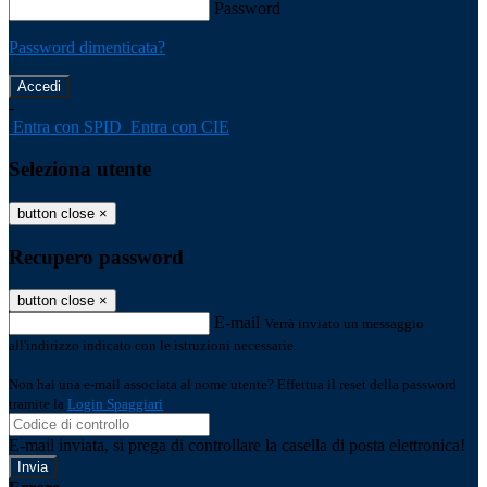
Password
Password dimenticata?
-
Entra con SPID
Entra con CIE
Seleziona utente
button close
×
Recupero password
button close
×
E-mail
Verrà inviato un messaggio
all'indirizzo indicato con le istruzioni necessarie.
Non hai una e-mail associata al nome utente? Effettua il reset della password
tramite la
Login Spaggiari
E-mail inviata, si prega di controllare la casella di posta elettronica!