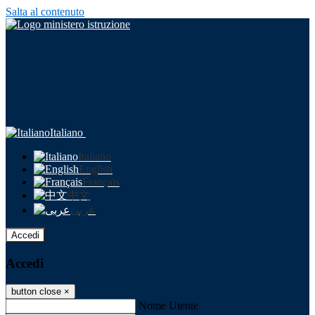
Salta al contenuto
Italiano
Italiano
English
Français
中文
عربى
Accedi
Accedi
button close
×
Nome Utente