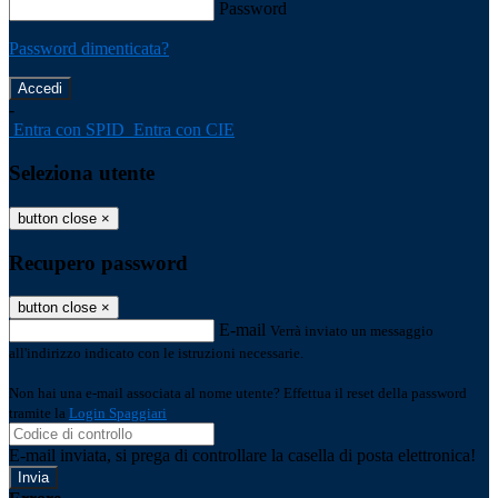
Password
Password dimenticata?
-
Entra con SPID
Entra con CIE
Seleziona utente
button close
×
Recupero password
button close
×
E-mail
Verrà inviato un messaggio
all'indirizzo indicato con le istruzioni necessarie.
Non hai una e-mail associata al nome utente? Effettua il reset della password
tramite la
Login Spaggiari
E-mail inviata, si prega di controllare la casella di posta elettronica!